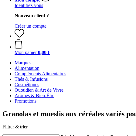
Identifiez-vous
Nouveau client ?
Créer un compte
Mon panier
0,00 €
Marques
Alimentation
Compléments Alimentaires
Thés & Infusions
Cosmétiques
Quotidien & Art de Vivre
Arômes & Bien-Être
Promotions
Granolas et mueslis aux céréales variés pou
Filtrer & trier