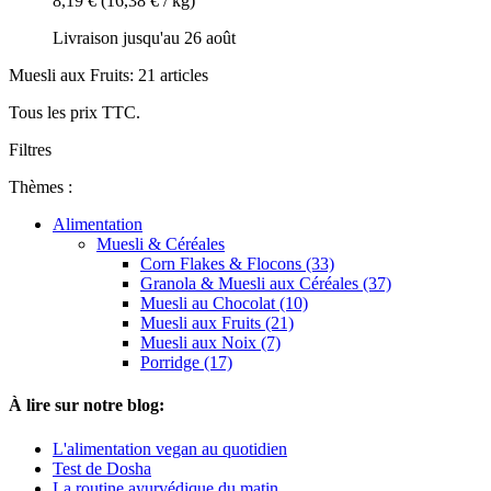
8,19 €
(16,38 € / kg)
Livraison jusqu'au 26 août
Muesli aux Fruits: 21 articles
Tous les prix TTC.
Filtres
Thèmes :
Alimentation
Muesli & Céréales
Corn Flakes & Flocons (33)
Granola & Muesli aux Céréales (37)
Muesli au Chocolat (10)
Muesli aux Fruits (21)
Muesli aux Noix (7)
Porridge (17)
À lire sur notre blog:
L'alimentation vegan au quotidien
Test de Dosha
La routine ayurvédique du matin