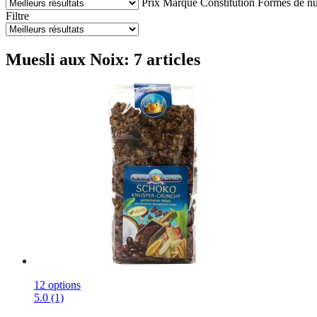
Prix
Marque
Constitution
Formes de nu
Filtre
Muesli aux Noix: 7 articles
12 options
5.0 (1)