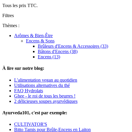
Tous les prix TTC.
Filtres
Thèmes :
Arômes & Bien-Être
Encens & Sons
Brûleurs d'Encens & Accessoires (33)
Bâtons d'Encens (38)
Encens (13)
À lire sur notre blog:
L'alimentation vegan au quotidien
Utilisations alternatives du thé
FAQ Hydrolats
Ghee - le roi de tous les beurres !
2 délicieuses soupes ayurvédiques
Ayurveda101, c'est par exemple:
CULTIVATOR'S
Bitto Tamis pour Brûle-Encens en Laiton