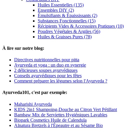
Huiles Essentielles (135)
Ensembles DIY (2)
Émulsifiants & Épaississants (2)
Substances Fonctionnelles (15)
Récipients Vides & Accessoires Pratiques (10)
Poudres Végétales & Argiles (56)
Huiles & Graisses Pures (78)
À lire sur notre blog:
Directives nutritionnelles pour pitta
Ayurveda et yoga : un duo en synergie
2 délicieuses soupes ayurvédiques
Conseils ayurvédiques pour les fêtes
Comment préparer les légumes selon l'Ayurveda ?
Ayurveda101, c'est par exemple:
Maharishi Ayurveda
KIDS 2in1 Shampoing-Douche au Citron Vert Pétillant
Bambaw Mix de Serviettes Hygiéniques Lavables
Biopark Cosmetics Huile de Calendula
Alnatura Bretzels à l'Épeautre et au Sésame Bio