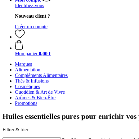
Identifiez-vous
Nouveau client ?
Créer un compte
Mon panier
0,00 €
Marques
Alimentation
Compléments Alimentaires
Thés & Infusions
Cosmétiques
Quotidien & Art de Vivre
Arômes & Bien-Être
Promotions
Huiles essentielles pures pour enrichir vo
Filtrer & trier