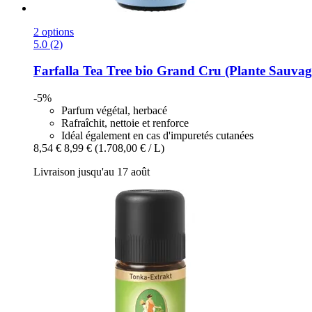
2 options
5.0 (2)
Farfalla
Tea Tree bio Grand Cru (Plante Sauvage
-5%
Parfum végétal, herbacé
Rafraîchit, nettoie et renforce
Idéal également en cas d'impuretés cutanées
8,54 €
8,99 €
(1.708,00 € / L)
Livraison jusqu'au 17 août