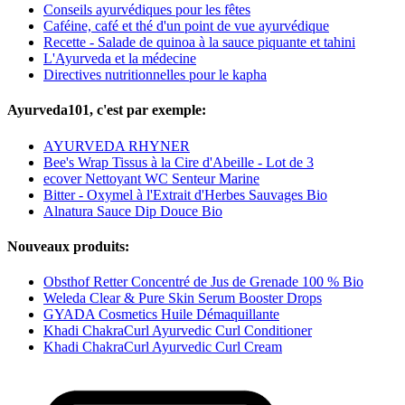
Conseils ayurvédiques pour les fêtes
Caféine, café et thé d'un point de vue ayurvédique
Recette - Salade de quinoa à la sauce piquante et tahini
L'Ayurveda et la médecine
Directives nutritionnelles pour le kapha
Ayurveda101, c'est par exemple:
AYURVEDA RHYNER
Bee's Wrap Tissus à la Cire d'Abeille - Lot de 3
ecover Nettoyant WC Senteur Marine
Bitter - Oxymel à l'Extrait d'Herbes Sauvages Bio
Alnatura Sauce Dip Douce Bio
Nouveaux produits:
Obsthof Retter Concentré de Jus de Grenade 100 % Bio
Weleda Clear & Pure Skin Serum Booster Drops
GYADA Cosmetics Huile Démaquillante
Khadi ChakraCurl Ayurvedic Curl Conditioner
Khadi ChakraCurl Ayurvedic Curl Cream