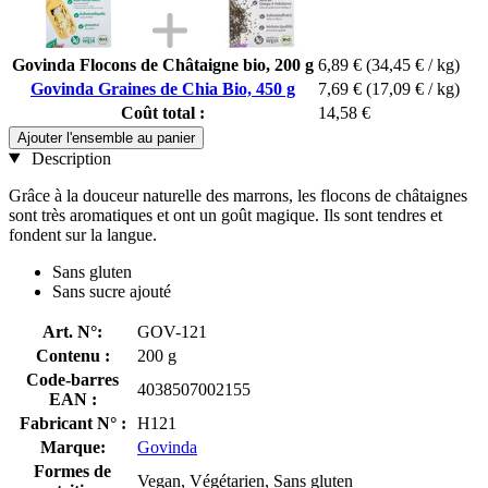
Govinda Flocons de Châtaigne bio, 200 g
6,89 €
(34,45 € / kg)
Govinda Graines de Chia Bio, 450 g
7,69 €
(17,09 € / kg)
Coût total :
14,58 €
Ajouter l'ensemble au panier
Description
Grâce à la douceur naturelle des marrons, les flocons de châtaignes
sont très aromatiques et ont un goût magique. Ils sont tendres et
fondent sur la langue.
Sans gluten
Sans sucre ajouté
Art. N°:
GOV-121
Contenu :
200 g
Code-barres
4038507002155
EAN :
Fabricant N° :
H121
Marque:
Govinda
Formes de
Vegan, Végétarien, Sans gluten