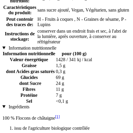
nutrition:
Caractéristiques
sans sucre ajouté, Vegan, Végétarien, sans gluten
du produit:
Peut contenir
H - Fruits à coques , N - Graines de sésame, P -
des traces de:
Lupins
conserver dans un endroit frais et sec, à l'abri de
Instructions de
la lumière, après ouverture, à conserver au
stockage:
réfrigérateur
Information nutritionnelle
Information nutritionnelle
pour (100 g)
Valeur énergétique
1428 / 341 kj / kcal
Graisse
1,5 g
dont Acides gras saturés
0,3 g
Glucides
69 g
dont Sucre
24 g
Fibres
11 g
Protéine
7 g
Sel
<0,1 g
Ingrédients
[1]
100 % Flocons de châtaigne
issu de l'agriculture biologique contrôlée