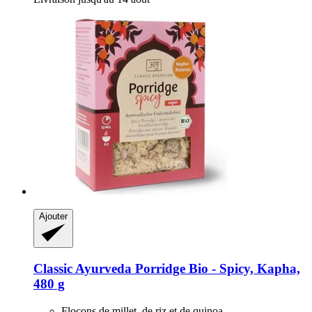
Ajouter
Classic Ayurveda
Porridge Bio -​ Spicy, Kapha,
480 g
Flocons de millet, de riz et de quinoa