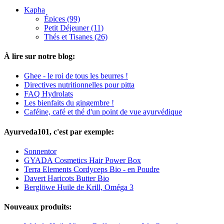
Kapha
Épices (99)
Petit Déjeuner (11)
Thés et Tisanes (26)
À lire sur notre blog:
Ghee - le roi de tous les beurres !
Directives nutritionnelles pour pitta
FAQ Hydrolats
Les bienfaits du gingembre !
Caféine, café et thé d'un point de vue ayurvédique
Ayurveda101, c'est par exemple:
Sonnentor
GYADA Cosmetics Hair Power Box
Terra Elements Cordyceps Bio - en Poudre
Davert Haricots Butter Bio
Berglöwe Huile de Krill, Oméga 3
Nouveaux produits: