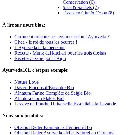
Conservation (6)
Sacs & Sachets (7)
Tissus en Cire & Coton (8)
À lire sur notre blog:
Comment préparer les légumes selon l'Ayurveda ?
Ghee - le roi de tous les beurres !
L'Ayurveda et la médecine
Recette - Mung dal kitchari pour les trois doshas
Recette : tisane pour l'Agni
Ayurveda101, c'est par exemple:
Nature Love
Davert Flocons d’Épeautre Bio
Alnatura Farine Complète de Seigle Bio
Alnatura Corn Flakes Bio
Lessive en Poudre Universelle Essential à la Lavande
Nouveaux produits:
Obsthof Retter Kombucha Fermenté Bio
Obsthof Retter Ayurveda - Miel Naturel au Curcuma