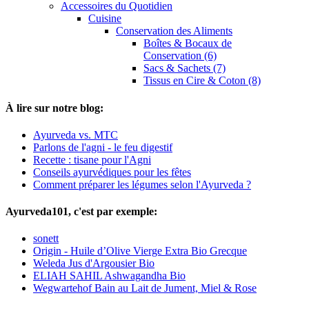
Accessoires du Quotidien
Cuisine
Conservation des Aliments
Boîtes & Bocaux de
Conservation (6)
Sacs & Sachets (7)
Tissus en Cire & Coton (8)
À lire sur notre blog:
Ayurveda vs. MTC
Parlons de l'agni - le feu digestif
Recette : tisane pour l'Agni
Conseils ayurvédiques pour les fêtes
Comment préparer les légumes selon l'Ayurveda ?
Ayurveda101, c'est par exemple:
sonett
Origin - Huile d’Olive Vierge Extra Bio Grecque
Weleda Jus d'Argousier Bio
ELIAH SAHIL Ashwagandha Bio
Wegwartehof Bain au Lait de Jument, Miel & Rose