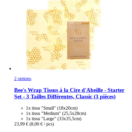
2 options
Bee's Wrap
Tissus à la Cire d'Abeille -​ Starter
Set -​ 3 Tailles Différentes, Classic (3 pièces)
1x tissu "Small" (18x20cm)
1x tissu "Medium" (25,5x28cm)
1x tissu "Large" (33x35,5cm)
23,99 €
(8,00 € / pcs)