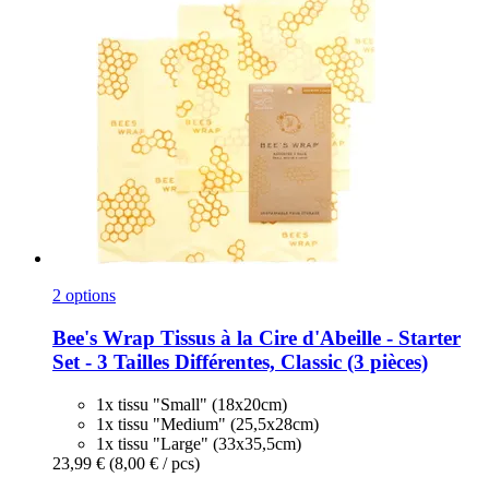
2 options
Bee's Wrap
Tissus à la Cire d'Abeille -​ Starter
Set -​ 3 Tailles Différentes, Classic (3 pièces)
1x tissu "Small" (18x20cm)
1x tissu "Medium" (25,5x28cm)
1x tissu "Large" (33x35,5cm)
23,99 €
(8,00 € / pcs)