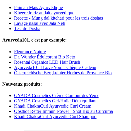
Pain au Maïs Ayurvédique
Kheer : le riz au lait ayurvédique
Recette - Mung dal kitchari pour les trois doshas
Lavage nasal avec Jala Neti
Test de Dosha
Ayurveda101, c'est par exemple:
Fleurance Nature
Dr. Wunder Édulcorant Bio Keto
Rosental Organics LED Hair Brush
Ayurveda101 I Love You! - Chèque-Cadeau
Österreichische Bergkräuter Herbes de Provence Bio
Nouveaux produits:
GYADA Cosmetics Crème Contour des Yeux
GYADA Cosmetics Gel-Huile Démaquillant
Khadi ChakraCurl Ayurvedic Curl Cream
Obsthof Retter Immun-Power - Shot Bio au Curcuma
Khadi ChakraCurl Ayurvedic Curl Shampoo