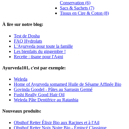
Conservation (6)
Sacs & Sachets (7)
Tissus en Cire & Coton (8)
À lire sur notre blog:
Test de Dosha
FAQ Hydrolats
L'Ayurveda pour toute la famille
Les bienfaits du gingembre !
Recette : tisane pour l'Agni
Ayurveda101, c'est par exemple:
Weleda
Home of Ayurveda somamed Huile de Sésame Affinée Bio
Govinda Goodel - Pâtes au Sarrasin Germé
Fushi Really Good Hair Oil
Weleda Pâte Dentifrice au Ratanhia
Nouveaux produits:
Obsthof Retter Élixir Bio aux Racines et à l'Ail
Obsthof Retter Noix Noire Bio - Émincé Classique