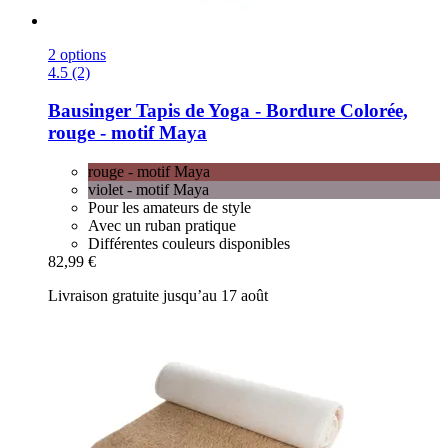
2 options
4.5 (2)
Bausinger
Tapis de Yoga -​ Bordure Colorée,
rouge -​ motif Maya
rouge - motif Maya
violet - motif Maya
Pour les amateurs de style
Avec un ruban pratique
Différentes couleurs disponibles
82,99 €
Livraison gratuite jusqu’au 17 août