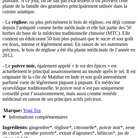
puissant. À ce jour, on ne sait pas exactement d’où provient cette
plante de la famille des graminées principalement utilisée dans la
cuisine asiatique.
- La
réglisse
, ou plus précisément le bois de réglisse, est déjà connue
depuis l’antiquité comme herbe médicinale et elle fait partie des 50
herbes de base de la médecine traditionnelle chinoise (MTC). Elle
contient un édulcorant 50 fois plus puissant que le sucre et son goût
est doux, intense et légèrement amer. En raison de ses nutriments
précieux, le bois de réglisse a été élu plante médicinale de l’année en
2012.
- Le
poivre noir,
également appelé « le roi des épices » est
actuellement le principal assaisonnement au monde après le sel. Il est
originaire de la côte de Malabar en Inde et son goût intensément
parfumé varie de légèrement piquant à piquant. En médecine
ayurvédique traditionnelle, le poivre noir n’est pas uniquement
conseillé pour l’assaisonnement, mais aussi comme remède
médicinal en raison de ses principes actifs précieux.
Marque:
Yogi Tea
Informations complémentaires
Ingrédients:
gingembre*, réglisse*, citronnelle*, poivre noir*, zeste
de citron*, menthe poivrée*, extrait d'agrumes*, hibiscus*, jus de