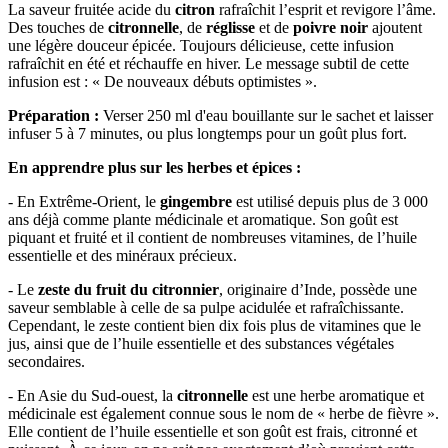
La saveur fruitée acide du
citron
rafraîchit l’esprit et revigore l’âme.
Des touches de
citronnelle
, de
réglisse
et de
poivre noir
ajoutent
une légère douceur épicée. Toujours délicieuse, cette infusion
rafraîchit en été et réchauffe en hiver. Le message subtil de cette
infusion est : « De nouveaux débuts optimistes ».
Préparation :
Verser 250 ml d'eau bouillante sur le sachet et laisser
infuser 5 à 7 minutes, ou plus longtemps pour un goût plus fort.
En apprendre plus sur les herbes et épices :
- En Extrême-Orient, le
gingembre
est utilisé depuis plus de 3 000
ans déjà comme plante médicinale et aromatique. Son goût est
piquant et fruité et il contient de nombreuses vitamines, de l’huile
essentielle et des minéraux précieux.
- Le
zeste du fruit du citronnier
, originaire d’Inde, possède une
saveur semblable à celle de sa pulpe acidulée et rafraîchissante.
Cependant, le zeste contient bien dix fois plus de vitamines que le
jus, ainsi que de l’huile essentielle et des substances végétales
secondaires.
- En Asie du Sud-ouest, la
citronnelle
est une herbe aromatique et
médicinale est également connue sous le nom de « herbe de fièvre ».
Elle contient de l’huile essentielle et son goût est frais, citronné et