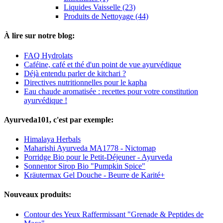
Liquides Vaisselle (23)
Produits de Nettoyage (44)
À lire sur notre blog:
FAQ Hydrolats
Caféine, café et thé d'un point de vue ayurvédique
Déjà entendu parler de kitchari ?
Directives nutritionnelles pour le kapha
Eau chaude aromatisée : recettes pour votre constitution
ayurvédique !
Ayurveda101, c'est par exemple:
Himalaya Herbals
Maharishi Ayurveda MA1778 - Nictomap
Porridge Bio pour le Petit-Déjeuner - Ayurveda
Sonnentor Sirop Bio "Pumpkin Spice"
Kräutermax Gel Douche - Beurre de Karité+
Nouveaux produits:
Contour des Yeux Raffermissant "Grenade & Peptides de