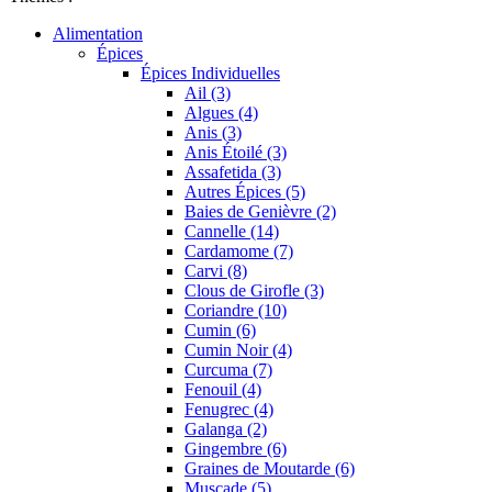
Alimentation
Épices
Épices Individuelles
Ail (3)
Algues (4)
Anis (3)
Anis Étoilé (3)
Assafetida (3)
Autres Épices (5)
Baies de Genièvre (2)
Cannelle (14)
Cardamome (7)
Carvi (8)
Clous de Girofle (3)
Coriandre (10)
Cumin (6)
Cumin Noir (4)
Curcuma (7)
Fenouil (4)
Fenugrec (4)
Galanga (2)
Gingembre (6)
Graines de Moutarde (6)
Muscade (5)