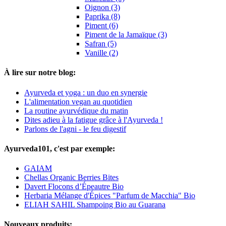
Oignon (3)
Paprika (8)
Piment (6)
Piment de la Jamaïque (3)
Safran (5)
Vanille (2)
À lire sur notre blog:
Ayurveda et yoga : un duo en synergie
L'alimentation vegan au quotidien
La routine ayurvédique du matin
Dites adieu à la fatigue grâce à l'Ayurveda !
Parlons de l'agni - le feu digestif
Ayurveda101, c'est par exemple:
GAIAM
Chellas Organic Berries Bites
Davert Flocons d’Épeautre Bio
Herbaria Mélange d'Épices "Parfum de Macchia" Bio
ELIAH SAHIL Shampoing Bio au Guarana
Nouveaux produits: