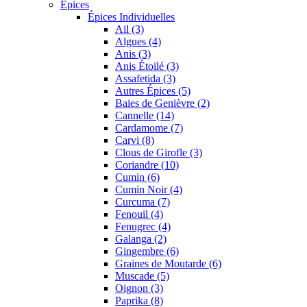
Épices
Épices Individuelles
Ail (3)
Algues (4)
Anis (3)
Anis Étoilé (3)
Assafetida (3)
Autres Épices (5)
Baies de Genièvre (2)
Cannelle (14)
Cardamome (7)
Carvi (8)
Clous de Girofle (3)
Coriandre (10)
Cumin (6)
Cumin Noir (4)
Curcuma (7)
Fenouil (4)
Fenugrec (4)
Galanga (2)
Gingembre (6)
Graines de Moutarde (6)
Muscade (5)
Oignon (3)
Paprika (8)