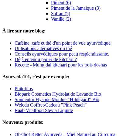
Piment (6)
Piment de la Jamaïque (3)
Safran (5)
Vanille (2)
À lire sur notre blog:
Caféine, café et thé d'un point de vue ayurvédique
Utilisations alternatives du thé
Conseils ayurvédiques pour peau resplendissante.
Déjà entendu parler de kitchari ?
Recette - Mung dal kitchari pour les trois doshas
Ayurveda101, c'est par exemple:
Phitofilos
Biopark Cosmetics Hydrolat de Lavande Bio
Sonnentor Hysope Moulue "Hildegard" Bio
Weleda Coffret-Cadeau "Pink Peach"
Raab Vitalfood Stevia Liquide
Nouveaux produits:
Obsthof Retter Ayurveda - Miel Naturel au Curcuma