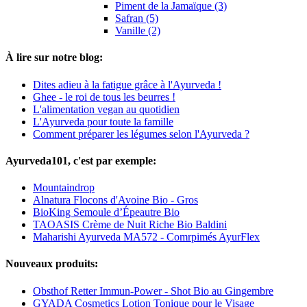
Piment de la Jamaïque (3)
Safran (5)
Vanille (2)
À lire sur notre blog:
Dites adieu à la fatigue grâce à l'Ayurveda !
Ghee - le roi de tous les beurres !
L'alimentation vegan au quotidien
L'Ayurveda pour toute la famille
Comment préparer les légumes selon l'Ayurveda ?
Ayurveda101, c'est par exemple:
Mountaindrop
Alnatura Flocons d'Avoine Bio - Gros
BioKing Semoule d’Épeautre Bio
TAOASIS Crème de Nuit Riche Bio Baldini
Maharishi Ayurveda MA572 - Comrpimés AyurFlex
Nouveaux produits:
Obsthof Retter Immun-Power - Shot Bio au Gingembre
GYADA Cosmetics Lotion Tonique pour le Visage