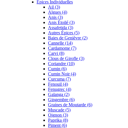
Épices Individuelles
Ail (3)
Algues (4)
Anis (3)
Anis Étoilé (3)
Assafetida (3)
Autres Épices (5)
Baies de Genièvre (2)
Cannelle (14)
Cardamome (7)
Carvi (8)
Clous de Girofle (3)
Coriandre (10)
Cumin (6)
Cumin Noir (4)
Curcuma (7)
Fenouil (4)
Fenugrec (4)
Galanga (2)
Gingembre (6)
Graines de Moutarde (6)
Muscade (5)
Oignon (3)
Paprika (8)
Piment (6)