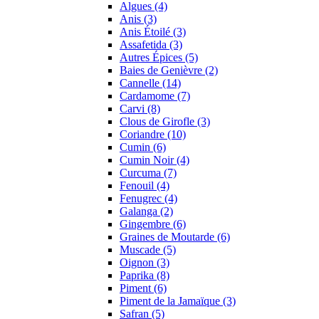
Algues (4)
Anis (3)
Anis Étoilé (3)
Assafetida (3)
Autres Épices (5)
Baies de Genièvre (2)
Cannelle (14)
Cardamome (7)
Carvi (8)
Clous de Girofle (3)
Coriandre (10)
Cumin (6)
Cumin Noir (4)
Curcuma (7)
Fenouil (4)
Fenugrec (4)
Galanga (2)
Gingembre (6)
Graines de Moutarde (6)
Muscade (5)
Oignon (3)
Paprika (8)
Piment (6)
Piment de la Jamaïque (3)
Safran (5)