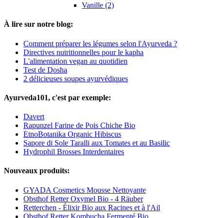
Vanille (2)
À lire sur notre blog:
Comment préparer les légumes selon l'Ayurveda ?
Directives nutritionnelles pour le kapha
L'alimentation vegan au quotidien
Test de Dosha
2 délicieuses soupes ayurvédiques
Ayurveda101, c'est par exemple:
Davert
Rapunzel Farine de Pois Chiche Bio
EtnoBotanika Organic Hibiscus
Sapore di Sole Taralli aux Tomates et au Basilic
Hydrophil Brosses Interdentaires
Nouveaux produits:
GYADA Cosmetics Mousse Nettoyante
Obsthof Retter Oxymel Bio - 4 Räuber
Retterchen - Élixir Bio aux Racines et à l'Ail
Obsthof Retter Kombucha Fermenté Bio